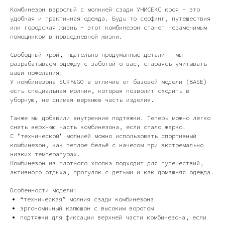
Комбинезон взрослый с молнией сзади УНИСЕКС кроя - это
удобная и практичная одежда. Будь то серфинг, путешествия
или городская жизнь - этот комбинезон станет незаменимым
помощником в повседневной жизни.
Свободный крой, тщательно продуманные детали – мы
разрабатываем одежду с заботой о вас, стараясь учитывать
ваши пожелания.
У комбинезона SURF&GO в отличие от базовой модели (BASE)
есть специальная молния, которая позволит сходить в
уборную, не снимая верхнюю часть изделия.
Также мы добавили внутренние подтяжки. Теперь можно легко
снять верхнюю часть комбинезона, если стало жарко.
С "технической" молнией можно использовать спортивный
комбинезон, как теплое бельё с начесом при экстремально
низких температурах.
Комбинезон из плотного хлопка подходит для путешествий,
активного отдыха, прогулок с детьми и как домашняя одежда.
Особенности модели:
“техническая” молния сзади комбинезона
эргономичный капюшон с высоким воротом
подтяжки для фиксации верхней части комбинезона, если