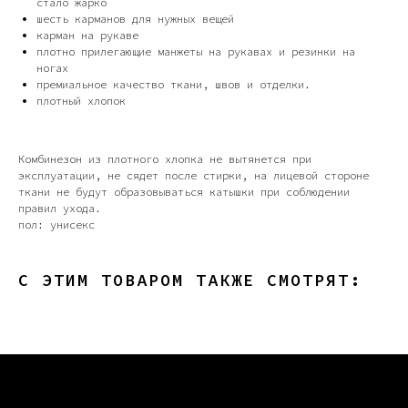
стало жарко
шесть карманов для нужных вещей
карман на рукаве
плотно прилегающие манжеты на рукавах и резинки на
ногах
премиальное качество ткани, швов и отделки.
плотный хлопок
Комбинезон из плотного хлопка не вытянется при
эксплуатации, не сядет после стирки, на лицевой стороне
ткани не будут образовываться катышки при соблюдении
правил ухода.
пол: унисекс
С ЭТИМ ТОВАРОМ ТАКЖЕ СМОТРЯТ: