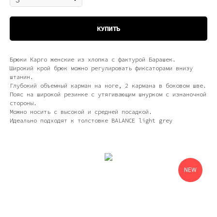
КУПИТЬ
Брюки Карго женские из хлопка с фактурой Барашек.
Широкий крой брюк можно регулировать фиксаторами внизу
штанин.
Глубокий объемный карман на ноге, 2 кармана в боковом шве.
Пояс на широкой резинке с утягивающим шнурком с изнаночной
стороны.
Можно носить с высокой и средней посадкой.
Идеально подходят к толстовке BALANCE light grey
NEW