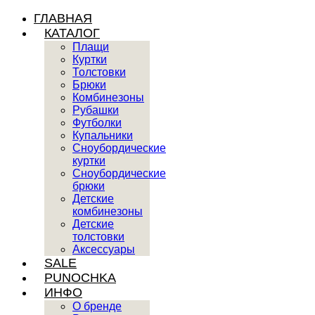
ГЛАВНАЯ
КАТАЛОГ
Плащи
Куртки
Толстовки
Брюки
Комбинезоны
Рубашки
Футболки
Купальники
Сноубордические
куртки
Сноубордические
брюки
Детские
комбинезоны
Детские
толстовки
Аксессуары
SALE
PUNOCHKA
ИНФО
О бренде